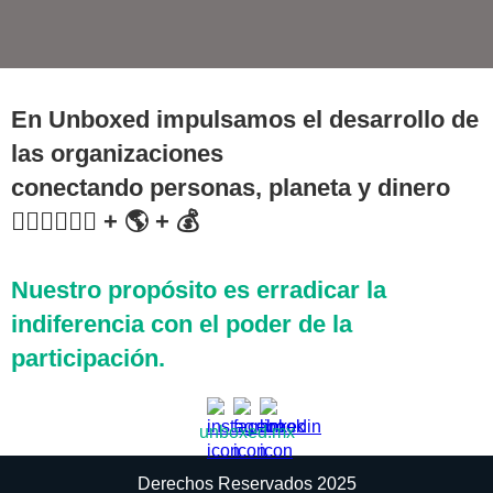
En Unboxed impulsamos el desarrollo de
las organizaciones
conectando personas, planeta y dinero
🙋🏻‍♀️🙋🏽‍♂️ + 🌎 + 💰
Nuestro propósito es erradicar la
indiferencia con el poder de la
participación.
unboxed.mx
Derechos Reservados 2025